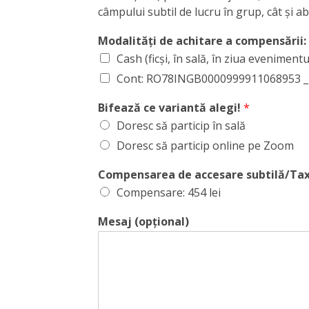
câmpului subtil de lucru în grup, cât și a
Modalități de achitare a compensării:
Cash (ficși, în sală, în ziua evenimentu
Cont: RO78INGB0000999911068953 _ 
Bifează ce variantă alegi!
*
Doresc să particip în sală
Doresc să particip online pe Zoom
Compensarea de accesare subtilă/Tax
Compensare: 454 lei
Mesaj (opțional)