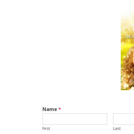
Name
*
First
Last