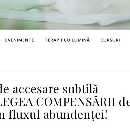
EVENIMENTE
TERAPII CU LUMINĂ
CURSURI
e accesare subtilă
 LEGEA COMPENSĂRII d
în fluxul abundenței!