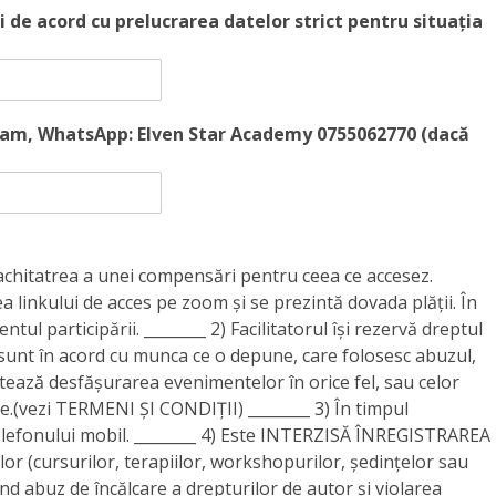
 de acord cu prelucrarea datelor strict pentru situația
ram, WhatsApp: Elven Star Academy 0755062770 (dacă
achitatrea a unei compensări pentru ceea ce accesez.
a linkului de acces pe zoom și se prezintă dovada plății. În
ntul participării. ________ 2) Facilitatorul își rezervă dreptul
sunt în acord cu munca ce o depune, care folosesc abuzul,
tează desfășurarea evenimentelor în orice fel, sau celor
.(vezi TERMENI ȘI CONDIȚII) ________ 3) În timpul
telefonului mobil. ________ 4) Este INTERZISĂ ÎNREGISTRAREA
 (cursurilor, terapiilor, workshopurilor, ședințelor sau
uind abuz de încălcare a drepturilor de autor și violarea