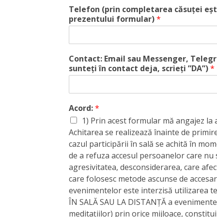
Telefon (prin completarea căsuței ești
prezentului formular)
*
Contact: Email sau Messenger, Teleg
sunteți în contact deja, scrieți ”DA”)
*
Acord:
*
1) Prin acest formular mă angajez la 
Achitarea se realizează înainte de primire
cazul participării în sală se achită în mome
de a refuza accesul persoanelor care nu 
agresivitatea, desconsiderarea, care afec
care folosesc metode ascunse de accesare
evenimentelor este interzisă utilizarea 
ÎN SALĂ SAU LA DISTANȚĂ a evenimentelor
meditațiilor) prin orice mijloace, constit