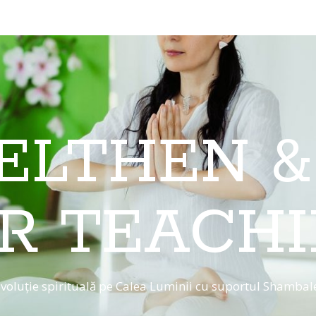
 ELTHEN &
R TEACH
voluție spirituală pe Calea Luminii cu suportul Shambal