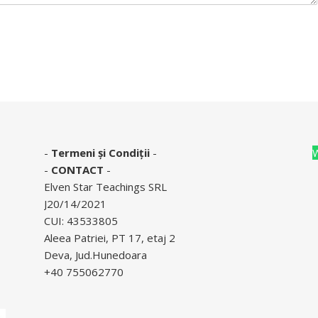
-
Termeni și Condiții
-
-
CONTACT
-
Elven Star Teachings SRL
J20/14/2021
CUI: 43533805
Aleea Patriei, PT 17, etaj 2
Deva, Jud.Hunedoara
+40 755062770