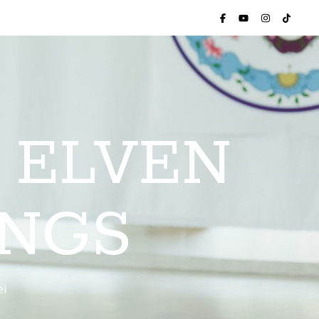
 ELVEN
INGS
ei