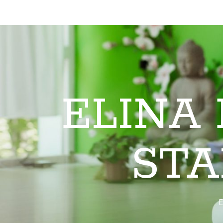
ELINA
STA
E