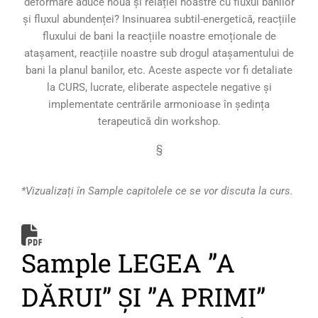
deformare aduce nouă și relației noastre cu fluxul banilor
și fluxul abundenței? Insinuarea subtil-energetică, reacțiile
fluxului de bani la reacțiile noastre emoționale de
atașament, reacțiile noastre sub drogul atașamentului de
bani la planul banilor, etc. Aceste aspecte vor fi detaliate
la CURS, lucrate, eliberate aspectele negative și
implementate centrările armonioase în ședința
terapeutică din workshop.
§
*Vizualizați în Sample capitolele ce se vor discuta la curs.
Sample LEGEA ”A
DĂRUI” ȘI ”A PRIMI”