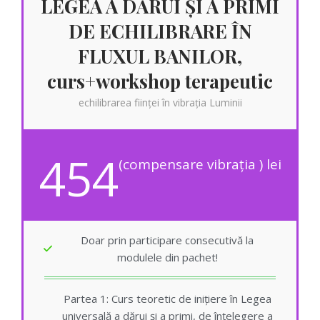
LEGEA A DĂRUI ȘI A PRIMI
DE ECHILIBRARE ÎN
FLUXUL BANILOR,
curs+workshop terapeutic
echilibrarea ființei în vibrația Luminii
454
(compensare vibrația ) lei
Doar prin participare consecutivă la
modulele din pachet!
Partea 1: Curs teoretic de inițiere în Legea
universală a dărui și a primi, de înțelegere a