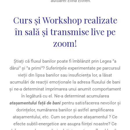
autoarei Elina Elthen.
Curs și Workshop realizate
în sală și transmise live pe
zoom!
Știați că fluxul banilor poate fi îmblânzit prin Legea ”a
dărui” și ”a primi”? Suferințele experimentate pe parcursul
vieții din lipsa banilor sau insuficiența lor, a lăsat
acumulări de reacții emoționale la adresa fluxului de bani
și ne-a determinat imprimarea unui anumit comportament
în legătură cu el. Ne-a determinat acumularea
atașamentului față de bani
pentru satisfacerea nevoilor și
dorințelor, numărarea banilor și astfel amplificarea
atașamentului, etc. Cum se produce atașamentul ? Ce
efecte subtil-energetice are asupra ființei noastre? Ce