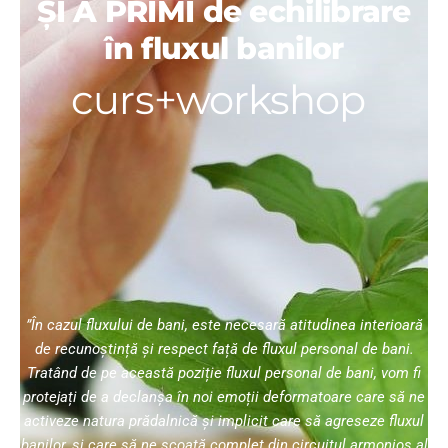
ȘI A PRIMI de echilibrare
în fluxul banilor
curs+workshop
|
”În cazul fluxului de bani, este necesară atitudinea interioară
de recunoștință și respect față de fluxul personal de bani.
Tratând de pe această poziție fluxul personal de bani, vom fi
protejați de a declanșa în noi emoții deformatoare care să ne
activeze natura prădalnică și implicit care să agreseze fluxul
banilor, și care să ne scoată complet din circuitul armonios al