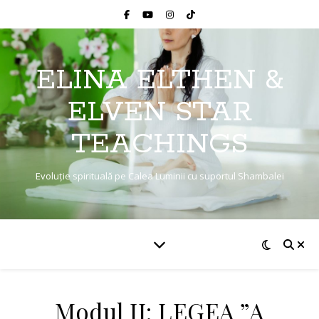
ELINA ELTHEN &
ELVEN STAR
TEACHINGS
Evoluție spirituală pe Calea Luminii cu suportul Shambalei
Modul II: LEGEA ”A