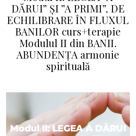
DĂRUI” ȘI ”A PRIMI”, DE
ECHILIBRARE ÎN FLUXUL
BANILOR curs+terapie
Modulul II din BANII.
ABUNDENȚA armonie
spirituală
Modul II: LEGEA A DĂRUI