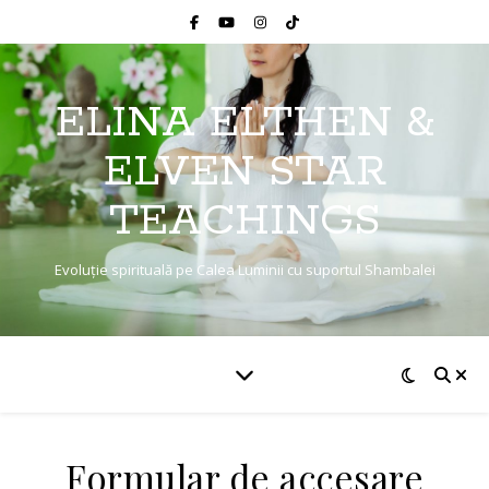
ELINA ELTHEN &
ELVEN STAR
TEACHINGS
Evoluție spirituală pe Calea Luminii cu suportul Shambalei
Formular de accesare