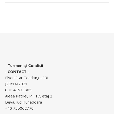
-
Termeni și Condiții
-
-
CONTACT
-
Elven Star Teachings SRL
J20/14/2021
CUI: 43533805
Aleea Patriei, PT 17, etaj 2
Deva, Jud.Hunedoara
+40 755062770