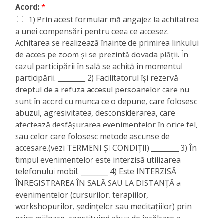
Acord:
*
1) Prin acest formular mă angajez la achitatrea
a unei compensări pentru ceea ce accesez.
Achitarea se realizează înainte de primirea linkului
de acces pe zoom și se prezintă dovada plății. În
cazul participării în sală se achită în momentul
participării. ________ 2) Facilitatorul își rezervă
dreptul de a refuza accesul persoanelor care nu
sunt în acord cu munca ce o depune, care folosesc
abuzul, agresivitatea, desconsiderarea, care
afectează desfășurarea evenimentelor în orice fel,
sau celor care folosesc metode ascunse de
accesare.(vezi TERMENI ȘI CONDIȚII) ________ 3) În
timpul evenimentelor este interzisă utilizarea
telefonului mobil. ________ 4) Este INTERZISĂ
ÎNREGISTRAREA ÎN SALĂ SAU LA DISTANȚĂ a
evenimentelor (cursurilor, terapiilor,
workshopurilor, ședințelor sau meditațiilor) prin