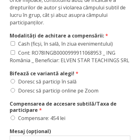
orice mijloace, constituind abuz de încălcare a
drepturilor de autor și violarea câmpului subtil de
lucru în grup, cât și abuz asupra câmpului
participanților.
Modalități de achitare a compensării:
*
Cash (ficși, în sală, în ziua evenimentului)
Cont: RO78INGB0000999911068953 _ ING
România _ Beneficiar: ELVEN STAR TEACHINGS SRL
Bifează ce variantă alegi!
*
Doresc să particip în sală
Doresc să particip online pe Zoom
Compensarea de accesare subtilă/Taxa de
participare
*
Compensare: 454 lei
Mesaj (opțional)