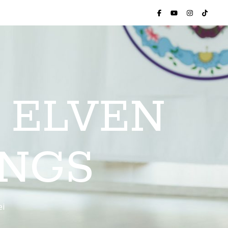
 ELVEN
INGS
ei