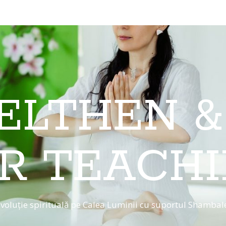
 ELTHEN &
R TEACH
voluție spirituală pe Calea Luminii cu suportul Shambal