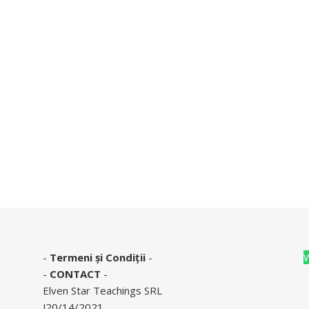
-
Termeni și Condiții
-
-
CONTACT
-
Elven Star Teachings SRL
J20/14/2021