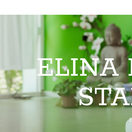
ELINA
STA
E