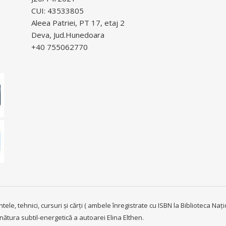
CUI: 43533805
Aleea Patriei, PT 17, etaj 2
Deva, Jud.Hunedoara
+40 755062770
e, tehnici, cursuri și cărți ( ambele înregistrate cu ISBN la Biblioteca Națion
nătura subtil-energetică a autoarei Elina Elthen.