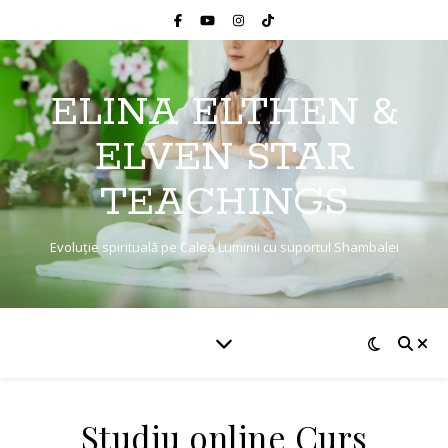
ELINA ELTHEN &
ELVEN STAR
TEACHINGS
Evoluție spirituală pe Calea Luminii cu suportul Shambalei
Studiu online Curs