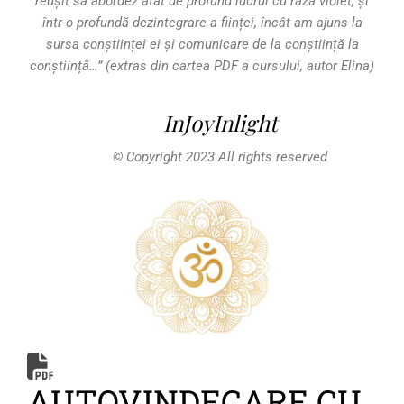
reușit să abordez atât de profund lucrul cu raza violet, și
într-o profundă dezintegrare a ființei, încât am ajuns la
sursa conștiinței ei și comunicare de la conștiință la
conștiință…”
(extras din cartea PDF a cursului, autor Elina)
InJoyInlight
© Copyright 2023 All rights reserved
AUTOVINDECARE CU